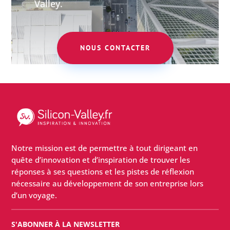
Valley.
NOUS CONTACTER
Notre mission est de permettre à tout dirigeant en
quête d’innovation et d’inspiration de trouver les
réponses à ses questions et les pistes de réflexion
nécessaire au développement de son entreprise lors
d’un voyage.
S'ABONNER À LA NEWSLETTER