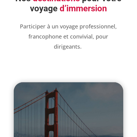
voyage
d’immersion
Participer à un voyage professionnel,
francophone et convivial, pour
dirigeants.
S
i
v
o
u
s
ê
t
e
s
à
l
a