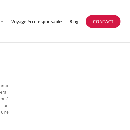
Voyage éco-responsable
Blog
CONTACT
eneur
éral,
ent à
er un
a une