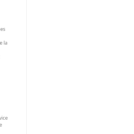
ues
e la
t
vice
de