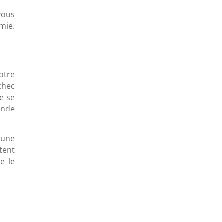
vous
emie.
.
otre
chec
e se
ande
 une
tent
e le