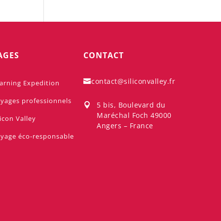
AGES
CONTACT
contact@siliconvalley.fr

arning Expedition
yages professionnels
5 bis, Boulevard du

Maréchal Foch 49000
licon Valley
Angers – France
yage éco-responsable