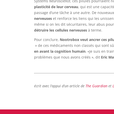
Systems
Neuroscience
, ces pilules pourraient
plasticité de leur cerveau
, qui est une capacit
passage d’une tâche à une autre. De nouveau
nerveuses
et renforce les liens qui les unissen
même si on les dit sécuritaires, leur abus pou
détruire les cellules nerveuses
à terme.
Pour conclure,
Nootrobox veut ancrer ces pil
» de ces médicaments non classés qui sont sûrs
en avant la cognition humain
. «Je suis en tra
problèmes que nous avons créés », dit
Eric Ma
écrit avec l’appui d’un article de
The Guardian
et