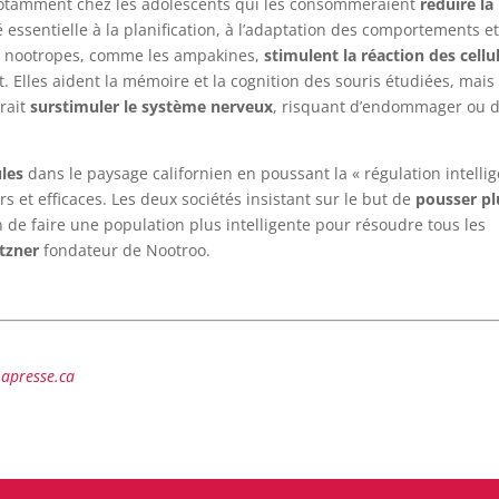
 notamment chez les adolescents qui les consommeraient
réduire la
é essentielle à la planification, à l’adaptation des comportements e
x nootropes, comme les ampakines,
stimulent la réaction des cellu
t. Elles aident la mémoire et la cognition des souris étudiées, mais
rrait
surstimuler le système nerveux
, risquant d’endommager ou 
ules
dans le paysage californien en poussant la « régulation intelli
 et efficaces. Les deux sociétés insistant sur le but de
pousser pl
in de faire une population plus intelligente pour résoudre tous les
tzner
fondateur de Nootroo.
Lapresse.ca