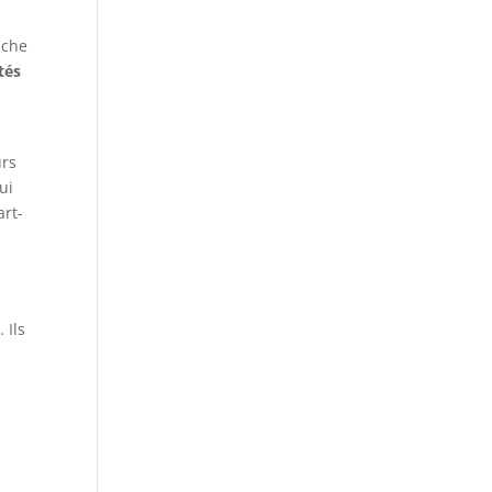
ache
tés
urs
ui
art-
m
. Ils