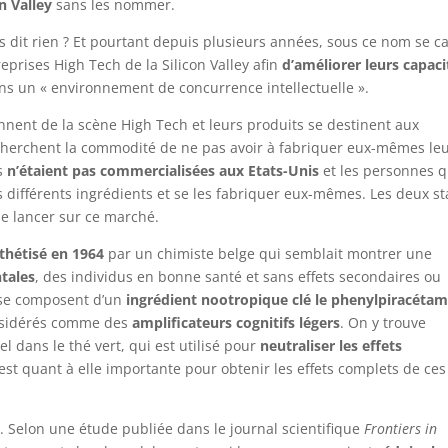
n Valley
sans les nommer.
s dit rien ? Et pourtant depuis plusieurs années, sous ce nom se c
rises High Tech de la Silicon Valley afin
d’améliorer leurs capaci
s un « environnement de concurrence intellectuelle ».
nnent de la scène High Tech et leurs produits se destinent aux
cherchent la commodité de ne pas avoir à fabriquer eux-mêmes le
es
n’étaient pas commercialisées aux Etats-Unis
et les personnes q
s différents ingrédients et se les fabriquer eux-mêmes. Les deux st
e lancer sur ce marché.
thétisé en 1964
par un chimiste belge qui semblait montrer une
ntales
, des individus en bonne santé et sans effets secondaires ou
se composent d’un
ingrédient nootropique clé le phenylpiracéta
onsidérés comme des
amplificateurs cognitifs légers
. On y trouve
l dans le thé vert, qui est utilisé pour
neutraliser les effets
 est quant à elle importante pour obtenir les effets complets de ces
s. Selon une étude publiée dans le journal scientifique
Frontiers in