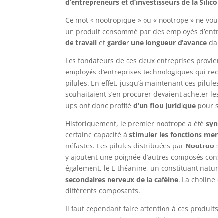
d’entrepreneurs et d’investisseurs de la Silico
Ce mot « nootropique » ou « nootrope » ne vou
un produit consommé par des employés d’entrep
de travail
et
garder une longueur d’avance
dan
Les fondateurs de ces deux entreprises provie
employés d’entreprises technologiques qui re
pilules. En effet, jusqu’à maintenant ces pilul
souhaitaient s’en procurer devaient acheter le
ups ont donc profité
d’un flou juridique
pour s
Historiquement, le premier nootrope a été
syn
certaine capacité à
stimuler les fonctions me
néfastes. Les pilules distribuées par
Nootroo
y ajoutent une poignée d’autres composés c
également, le L-théanine, un constituant nature
secondaires nerveux de la caféine
. La choline
différents composants.
Il faut cependant faire attention à ces produit