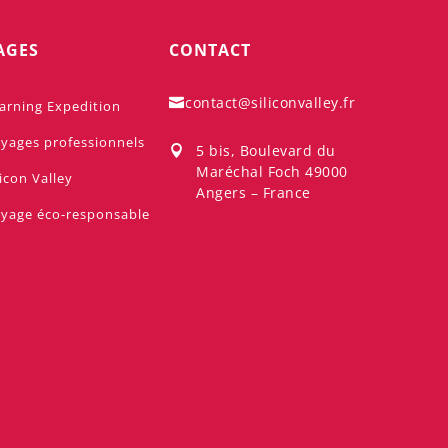
AGES
CONTACT
contact@siliconvalley.fr

arning Expedition
yages professionnels
5 bis, Boulevard du

Maréchal Foch 49000
licon Valley
Angers – France
yage éco-responsable