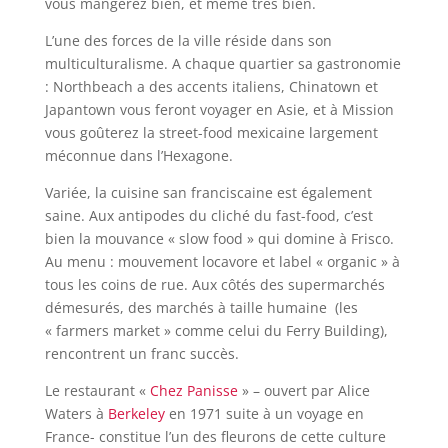
vous mangerez bien, et même très bien.
L’une des forces de la ville réside dans son
multiculturalisme. A chaque quartier sa gastronomie
: Northbeach a des accents italiens, Chinatown et
Japantown vous feront voyager en Asie, et à Mission
vous goûterez la street-food mexicaine largement
méconnue dans l’Hexagone.
Variée, la cuisine san franciscaine est également
saine. Aux antipodes du cliché du fast-food, c’est
bien la mouvance « slow food » qui domine à Frisco.
Au menu : mouvement locavore et label « organic » à
tous les coins de rue. Aux côtés des supermarchés
démesurés, des marchés à taille humaine (les
« farmers market » comme celui du Ferry Building),
rencontrent un franc succès.
Le restaurant «
Chez Panisse
» – ouvert par Alice
Waters à
Berkeley
en 1971 suite à un voyage en
France- constitue l’un des fleurons de cette culture