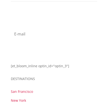
s'abonner à la Newsletter
s'abonner
[et_bloom_inline optin_id="optin_3"]
DESTINATIONS
San Francisco
New York