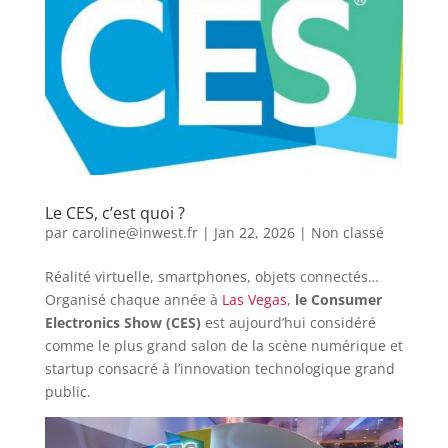
Le CES, c’est quoi ?
par
caroline@inwest.fr
|
Jan 22, 2026
|
Non classé
Réalité virtuelle, smartphones, objets connectés…
Organisé chaque année à
Las Vegas
,
le Consumer
Electronics Show (CES)
est aujourd’hui considéré
comme le plus grand salon de la scène numérique et
startup consacré à l’innovation technologique grand
public.