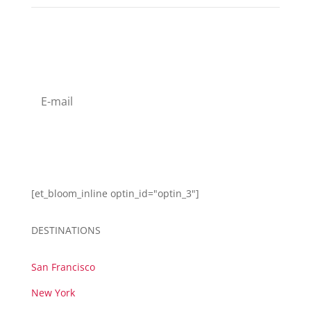
s'abonner à la Newsletter
s'abonner
[et_bloom_inline optin_id="optin_3"]
DESTINATIONS
San Francisco
New York